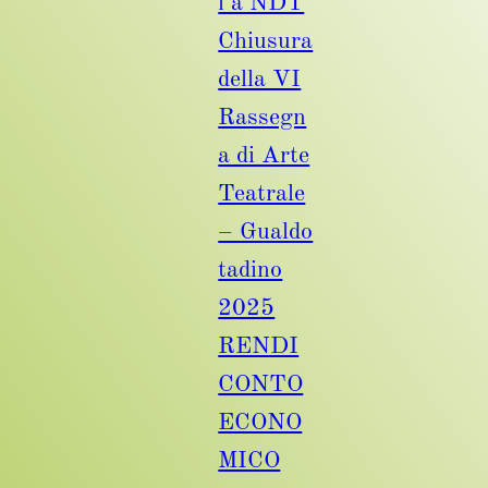
i a NDT
Chiusura
della VI
Rassegn
a di Arte
Teatrale
– Gualdo
tadino
2025
RENDI
CONTO
ECONO
MICO