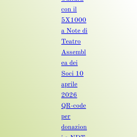
con il
5X1000
a Note di
Teatro
Assembl
ea dei
Soci 10
aprile
2026
QR-code
per
donazion