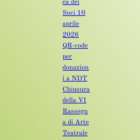
ea dei
Soci 10
aprile
2026
QR-code
per
donazion
i a NDT
Chiusura
della VI
Rassegn
a di Arte
Teatrale