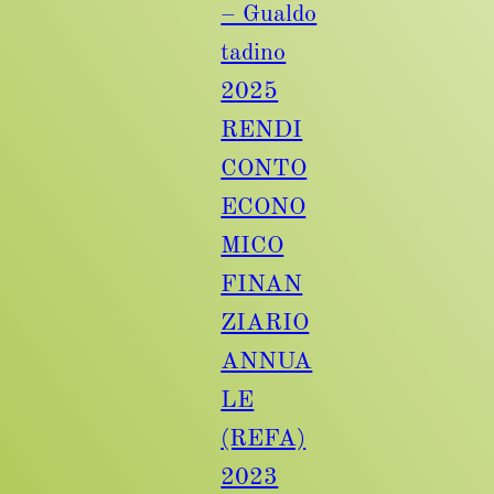
– Gualdo
tadino
2025
RENDI
CONTO
ECONO
MICO
FINAN
ZIARIO
ANNUA
LE
(REFA)
2023