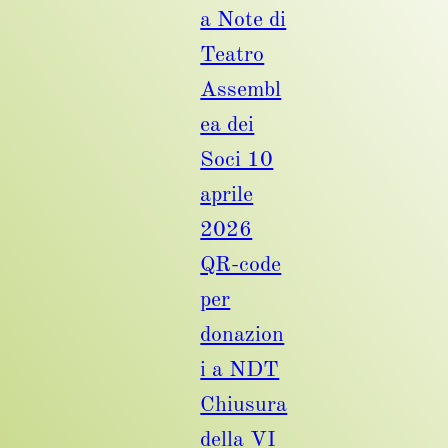
a Note di
Teatro
Assembl
ea dei
Soci 10
aprile
2026
QR-code
per
donazion
i a NDT
Chiusura
della VI