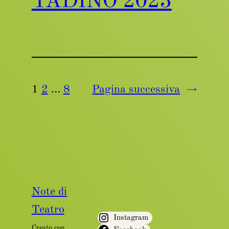
TADINO 2023
1
2
…
8
Pagina successiva
→
Note di
Teatro
Instagram
Creato con